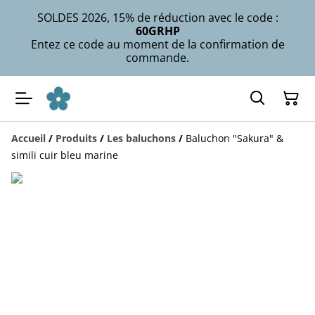
SOLDES 2026, 15% de réduction avec le code :
60GRHP
Entez ce code au moment de la confirmation de
commande.
Accueil
/
Produits
/
Les baluchons
/
Baluchon "Sakura" &
simili cuir bleu marine