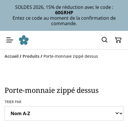
SOLDES 2026, 15% de réduction avec le code :
60GRHP
Entez ce code au moment de la confirmation de
commande.
Accueil
/
Produits
/
Porte-monnaie zippé dessus
Porte-monnaie zippé dessus
TRIER PAR