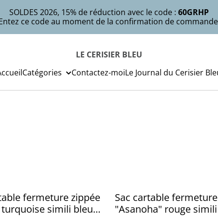
SOLDES 2026, 15% de réduction avec le code :
60GRHP
Entez ce code au moment de la confirmation de commande
LE CERISIER BLEU
Accueil
Catégories
Contactez-moi
Le Journal du Cerisier Ble
table fermeture zippée
Sac cartable fermeture
 turquoise simili bleu
"Asanoha" rouge simili