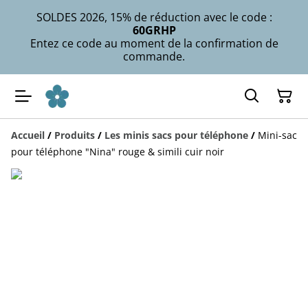
SOLDES 2026, 15% de réduction avec le code :
60GRHP
Entez ce code au moment de la confirmation de
commande.
Accueil
/
Produits
/
Les minis sacs pour téléphone
/
Mini-sac
pour téléphone "Nina" rouge & simili cuir noir