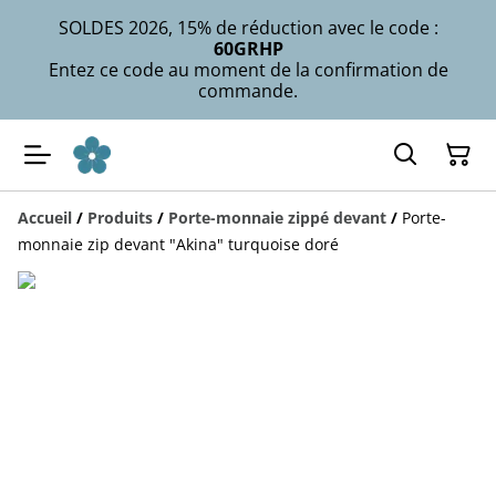
SOLDES 2026, 15% de réduction avec le code :
60GRHP
Entez ce code au moment de la confirmation de
commande.
Accueil
/
Produits
/
Porte-monnaie zippé devant
/
Porte-
monnaie zip devant "Akina" turquoise doré