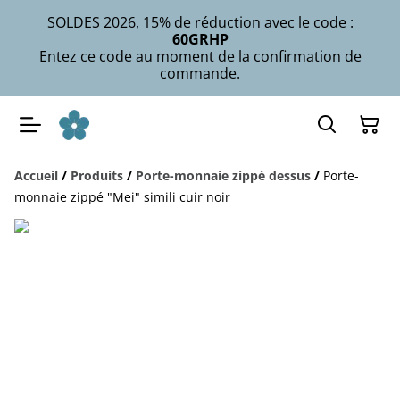
SOLDES 2026, 15% de réduction avec le code :
60GRHP
Entez ce code au moment de la confirmation de
commande.
Accueil
/
Produits
/
Porte-monnaie zippé dessus
/
Porte-
monnaie zippé "Mei" simili cuir noir