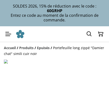
SOLDES 2026, 15% de réduction avec le code :
60GRHP
Entez ce code au moment de la confirmation de
commande.
Accueil
/
Produits
/
Epuisés
/
Portefeuille long zippé "Damier
chat" simili cuir noir