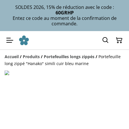
SOLDES 2026, 15% de réduction avec le code :
60GRHP
Entez ce code au moment de la confirmation de
commande.
Accueil
/
Produits
/
Portefeuilles longs zippés
/
Portefeuille
long zippé "Hanako" simili cuir bleu marine