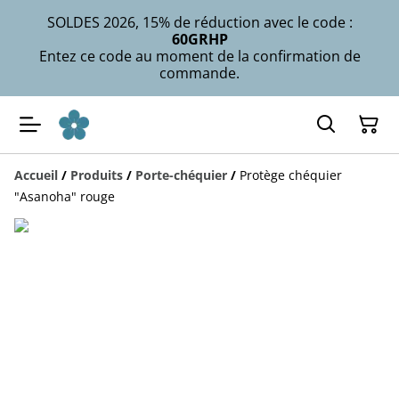
SOLDES 2026, 15% de réduction avec le code :
60GRHP
Entez ce code au moment de la confirmation de
commande.
Accueil
/
Produits
/
Porte-chéquier
/
Protège chéquier
"Asanoha" rouge