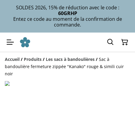
SOLDES 2026, 15% de réduction avec le code :
60GRHP
Entez ce code au moment de la confirmation de
commande.
Accueil
/
Produits
/
Les sacs à bandoulières
/
Sac à
bandoulière fermeture zippée "Kanako" rouge & simili cuir
noir