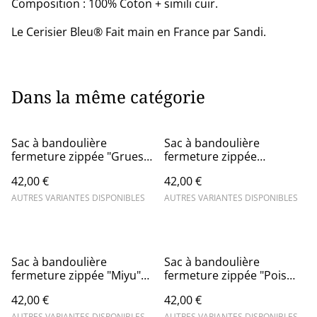
Composition : 100% Coton + simili cuir.
Le Cerisier Bleu® Fait main en France par Sandi.
Dans la même catégorie
Sac à bandoulière
Sac à bandoulière
fermeture zippée "Grues"
fermeture zippée
& simili cuir noir
"Manéki" rouge blanc &
42,00 €
42,00 €
simili cuir noir
AUTRES VARIANTES DISPONIBLES
AUTRES VARIANTES DISPONIBLES
Sac à bandoulière
Sac à bandoulière
fermeture zippée "Miyu"
fermeture zippée "Pois
rouge & simili cuir noir
noir & blancs" & simili cuir
42,00 €
42,00 €
noir
AUTRES VARIANTES DISPONIBLES
AUTRES VARIANTES DISPONIBLES