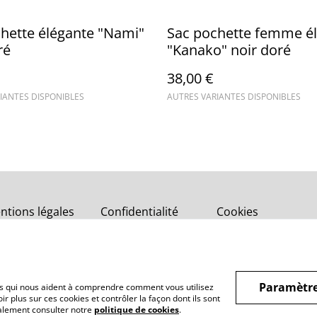
hette élégante "Nami"
Sac pochette femme é
ré
"Kanako" noir doré
38,00 €
IANTES DISPONIBLES
AUTRES VARIANTES DISPONIBLES
ntions légales
Confidentialité
Cookies
Paramètre
hiers qui nous aident à comprendre comment vous utilisez
r plus sur ces cookies et contrôler la façon dont ils sont
galement consulter notre
politique de cookies
.