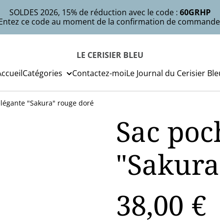
SOLDES 2026, 15% de réduction avec le code :
60GRHP
Entez ce code au moment de la confirmation de commande
LE CERISIER BLEU
Accueil
Catégories
Contactez-moi
Le Journal du Cerisier Ble
élégante "Sakura" rouge doré
Sac poc
"Sakura
38,00 €