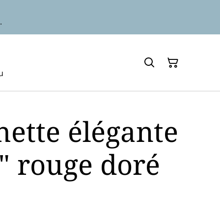
.
u
hette élégante
" rouge doré